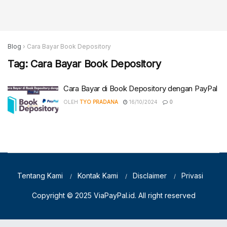
Blog
›
Cara Bayar Book Depository
Tag:
Cara Bayar Book Depository
Cara Bayar di Book Depository dengan PayPal
OLEH
TYO PRADANA
16/10/2024
0
Tentang Kami
Kontak Kami
Disclaimer
Privasi
Copyright © 2025
ViaPayPal.id
. All right reserved