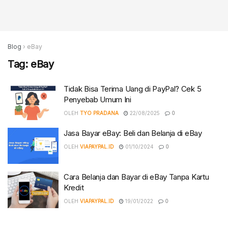
Blog
›
eBay
Tag:
eBay
Tidak Bisa Terima Uang di PayPal? Cek 5
Penyebab Umum Ini
OLEH
TYO PRADANA
22/08/2025
0
Jasa Bayar eBay: Beli dan Belanja di eBay
OLEH
VIAPAYPAL.ID
01/10/2024
0
Cara Belanja dan Bayar di eBay Tanpa Kartu
Kredit
OLEH
VIAPAYPAL.ID
19/01/2022
0