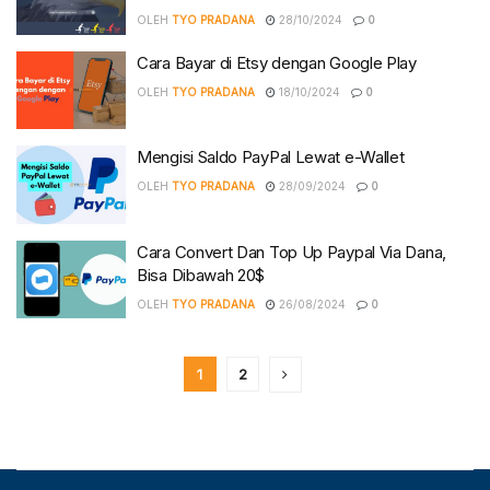
OLEH
TYO PRADANA
28/10/2024
0
Cara Bayar di Etsy dengan Google Play
OLEH
TYO PRADANA
18/10/2024
0
Mengisi Saldo PayPal Lewat e-Wallet
OLEH
TYO PRADANA
28/09/2024
0
Cara Convert Dan Top Up Paypal Via Dana,
Bisa Dibawah 20$
OLEH
TYO PRADANA
26/08/2024
0
1
2