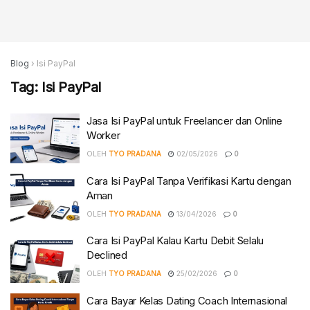
Blog
›
Isi PayPal
Tag:
Isi PayPal
Jasa Isi PayPal untuk Freelancer dan Online
Worker
OLEH
TYO PRADANA
02/05/2026
0
Cara Isi PayPal Tanpa Verifikasi Kartu dengan
Aman
OLEH
TYO PRADANA
13/04/2026
0
Cara Isi PayPal Kalau Kartu Debit Selalu
Declined
OLEH
TYO PRADANA
25/02/2026
0
Cara Bayar Kelas Dating Coach Internasional