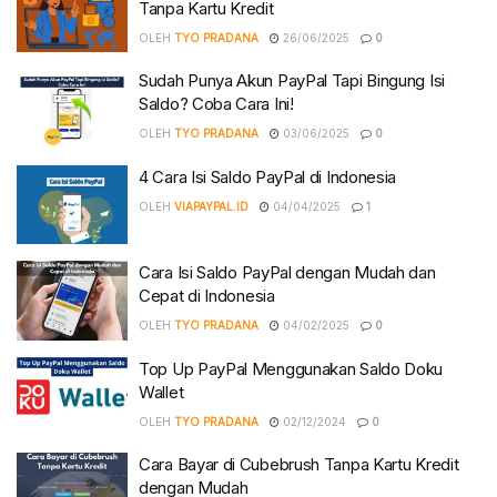
Tanpa Kartu Kredit
OLEH
TYO PRADANA
26/06/2025
0
Sudah Punya Akun PayPal Tapi Bingung Isi
Saldo? Coba Cara Ini!
OLEH
TYO PRADANA
03/06/2025
0
4 Cara Isi Saldo PayPal di Indonesia
OLEH
VIAPAYPAL.ID
04/04/2025
1
Cara Isi Saldo PayPal dengan Mudah dan
Cepat di Indonesia
OLEH
TYO PRADANA
04/02/2025
0
Top Up PayPal Menggunakan Saldo Doku
Wallet
OLEH
TYO PRADANA
02/12/2024
0
Cara Bayar di Cubebrush Tanpa Kartu Kredit
dengan Mudah