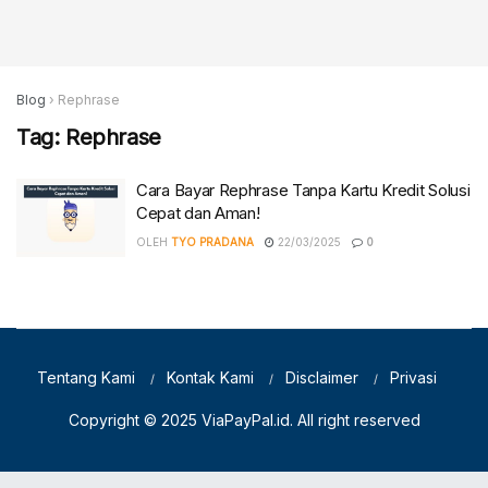
Blog
›
Rephrase
Tag:
Rephrase
Cara Bayar Rephrase Tanpa Kartu Kredit Solusi
Cepat dan Aman!
OLEH
TYO PRADANA
22/03/2025
0
Tentang Kami
Kontak Kami
Disclaimer
Privasi
Copyright © 2025
ViaPayPal.id
. All right reserved