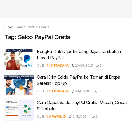
Blog
›
Saldo PayPal Gratis
Tag:
Saldo PayPal Gratis
Bongkar Trik Dapetin Uang Jajan Tambahan
Lewat PayPal
OLEH
TYO PRADANA
20/08/2025
0
Cara Kirim Saldo PayPal ke Teman di Eropa
Setelah Top Up
OLEH
TYO PRADANA
30/07/2025
0
Cara Dapat Saldo PayPal Gratis: Mudah, Cepat
& Terbukti
OLEH
VIAPAYPAL.ID
01/12/2024
0