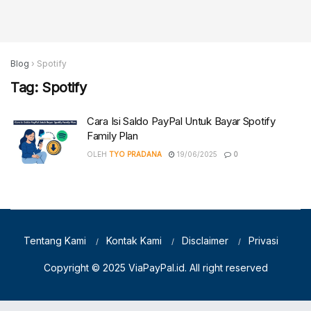
Blog
›
Spotify
Tag:
Spotify
Cara Isi Saldo PayPal Untuk Bayar Spotify
Family Plan
OLEH
TYO PRADANA
19/06/2025
0
Tentang Kami
Kontak Kami
Disclaimer
Privasi
Copyright © 2025
ViaPayPal.id
. All right reserved