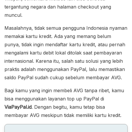
tergantung negara dan halaman checkout yang
muncul.
Masalahnya, tidak semua pengguna Indonesia nyaman
memakai kartu kredit. Ada yang memang belum
punya, tidak ingin mendaftar kartu kredit, atau pernah
mengalami kartu debit lokal ditolak saat pembayaran
internasional. Karena itu, salah satu solusi yang lebih
praktis adalah menggunakan PayPal, lalu memastikan
saldo PayPal sudah cukup sebelum membayar AVG.
Bagi kamu yang ingin membeli AVG tanpa ribet, kamu
bisa menggunakan layanan top up PayPal di
ViaPayPal.id
. Dengan begitu, kamu tetap bisa
membayar AVG meskipun tidak memiliki kartu kredit.