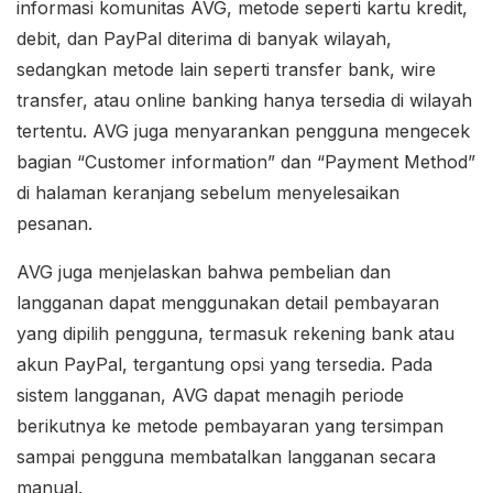
informasi komunitas AVG, metode seperti kartu kredit,
debit, dan PayPal diterima di banyak wilayah,
sedangkan metode lain seperti transfer bank, wire
transfer, atau online banking hanya tersedia di wilayah
tertentu. AVG juga menyarankan pengguna mengecek
bagian “Customer information” dan “Payment Method”
di halaman keranjang sebelum menyelesaikan
pesanan.
AVG juga menjelaskan bahwa pembelian dan
langganan dapat menggunakan detail pembayaran
yang dipilih pengguna, termasuk rekening bank atau
akun PayPal, tergantung opsi yang tersedia. Pada
sistem langganan, AVG dapat menagih periode
berikutnya ke metode pembayaran yang tersimpan
sampai pengguna membatalkan langganan secara
manual.