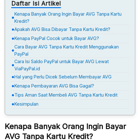
Daftar Isi Artikel
Kenapa Banyak Orang Ingin Bayar AVG Tanpa Kartu
Kredit?
Apakah AVG Bisa Dibayar Tanpa Kartu Kredit?
Kenapa PayPal Cocok untuk Bayar AVG?
Cara Bayar AVG Tanpa Kartu Kredit Menggunakan
PayPal
Cara Isi Saldo PayPal untuk Bayar AVG Lewat
ViaPayPal.id
Hal yang Perlu Dicek Sebelum Membayar AVG
Kenapa Pembayaran AVG Bisa Gagal?
Tips Aman Saat Membeli AVG Tanpa Kartu Kredit
Kesimpulan
Kenapa Banyak Orang Ingin Bayar
AVG Tanpa Kartu Kredit?