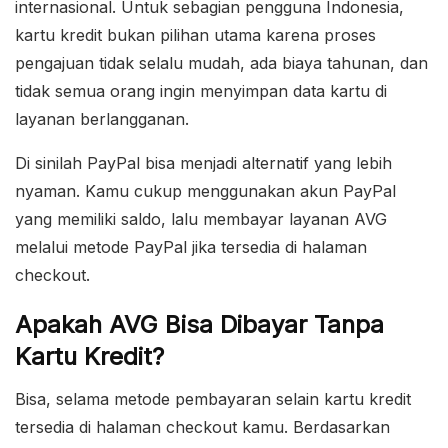
internasional. Untuk sebagian pengguna Indonesia,
kartu kredit bukan pilihan utama karena proses
pengajuan tidak selalu mudah, ada biaya tahunan, dan
tidak semua orang ingin menyimpan data kartu di
layanan berlangganan.
Di sinilah PayPal bisa menjadi alternatif yang lebih
nyaman. Kamu cukup menggunakan akun PayPal
yang memiliki saldo, lalu membayar layanan AVG
melalui metode PayPal jika tersedia di halaman
checkout.
Apakah AVG Bisa Dibayar Tanpa
Kartu Kredit?
Bisa, selama metode pembayaran selain kartu kredit
tersedia di halaman checkout kamu. Berdasarkan