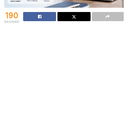
190
BAGIKAN