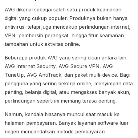
AVG dikenal sebagai salah satu produk keamanan
digital yang cukup populer. Produknya bukan hanya
antivirus, tetapi juga mencakup perlindungan internet,
VPN, pembersih perangkat, hingga fitur keamanan
tambahan untuk aktivitas online.
Beberapa produk AVG yang sering dicari antara lain
AVG Internet Security, AVG Secure VPN, AVG
TuneUp, AVG AntiTrack, dan paket multi-device. Bagi
pengguna yang sering bekerja online, menyimpan data
penting, belanja digital, atau mengakses banyak akun,
perlindungan seperti ini memang terasa penting.
Namun, kendala biasanya muncul saat masuk ke
halaman pembayaran. Banyak layanan software luar
negeri mengandalkan metode pembayaran