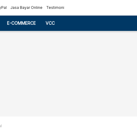
yPal
Jasa Bayar Online
Testimoni
E-COMMERCE
VCC
l