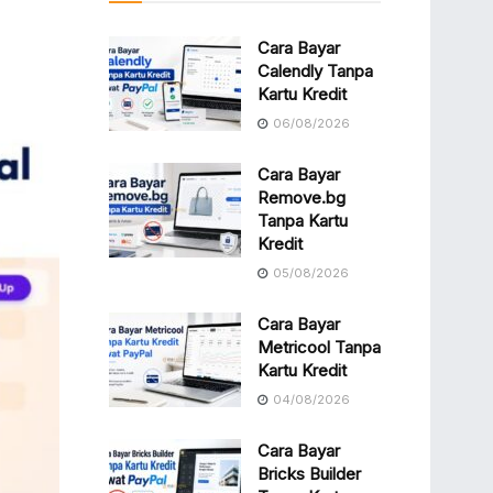
Cara Bayar
Calendly Tanpa
Kartu Kredit
06/08/2026
Cara Bayar
Remove.bg
Tanpa Kartu
Kredit
05/08/2026
Cara Bayar
Metricool Tanpa
Kartu Kredit
04/08/2026
Cara Bayar
Bricks Builder