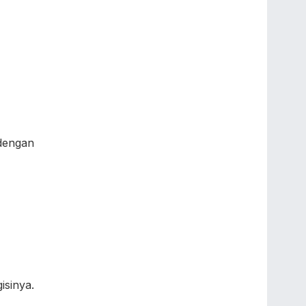
 dengan
isinya.