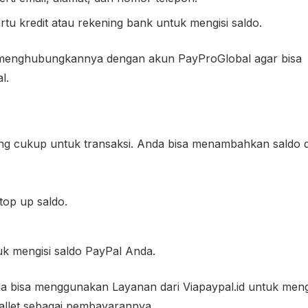
 kredit atau rekening bank untuk mengisi saldo.
u menghubungkannya dengan akun PayProGlobal agar bisa
l.
ang cukup untuk transaksi. Anda bisa menambahkan saldo
top up saldo.
k mengisi saldo PayPal Anda.
da bisa menggunakan Layanan dari Viapaypal.id untuk meng
allet sebagai pembayarannya.