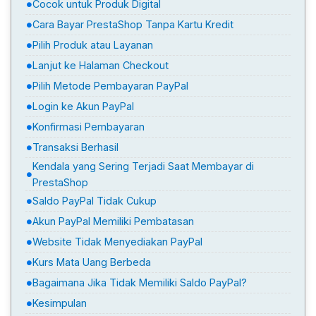
Cocok untuk Produk Digital
Cara Bayar PrestaShop Tanpa Kartu Kredit
Pilih Produk atau Layanan
Lanjut ke Halaman Checkout
Pilih Metode Pembayaran PayPal
Login ke Akun PayPal
Konfirmasi Pembayaran
Transaksi Berhasil
Kendala yang Sering Terjadi Saat Membayar di
PrestaShop
Saldo PayPal Tidak Cukup
Akun PayPal Memiliki Pembatasan
Website Tidak Menyediakan PayPal
Kurs Mata Uang Berbeda
Bagaimana Jika Tidak Memiliki Saldo PayPal?
Kesimpulan