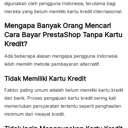
digunakan oleh pengguna Indonesia, terutama bagi
mereka yang belum memiliki kartu kredit internasional.
Mengapa Banyak Orang Mencari
Cara Bayar PrestaShop Tanpa Kartu
Kredit?
Ada beberapa alasan mengapa pengguna Indonesia
lebih memilih metode pembayaran alternatif.
Tidak Memiliki Kartu Kredit
Faktor paling umum adalah belum memiliki kartu kredit
dari bank. Proses pengajuan kartu kredit sering kali
memerlukan persyaratan tertentu seperti penghasilan
minimum dan riwayat kredit.