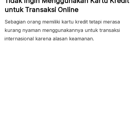
Tidak Ingin Menggunakan Kartu Kredit
untuk Transaksi Online
Sebagian orang memiliki kartu kredit tetapi merasa
kurang nyaman menggunakannya untuk transaksi
internasional karena alasan keamanan.