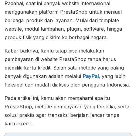
Padahal, saat ini banyak website internasional
menggunakan platform PrestaShop untuk menjual
berbagai produk dan layanan. Mulai dari template
website, modul tambahan, plugin, software, hingga
produk fisik yang dikirim ke berbagai negara.
Kabar baiknya, kamu tetap bisa melakukan
pembayaran di website PrestaShop tanpa harus
memiliki kartu kredit. Salah satu metode yang paling
banyak digunakan adalah melalui
PayPal
, yang lebih
fleksibel dan mudah diakses oleh pengguna Indonesia.
Pada artikel ini, kamu akan memahami apa itu
PrestaShop, metode pembayaran yang tersedia, serta
solusi praktis agar transaksi berjalan lancar tanpa
kartu kredit.