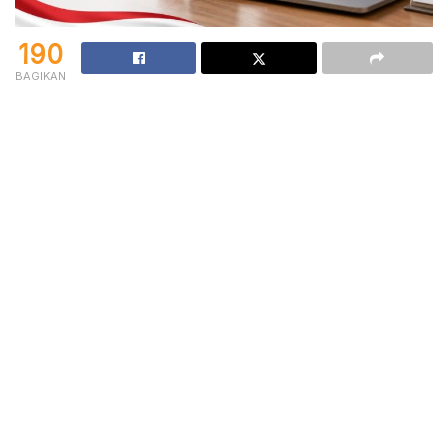
190
BAGIKAN