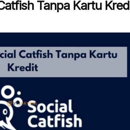
Catfish Tanpa Kartu Kredi