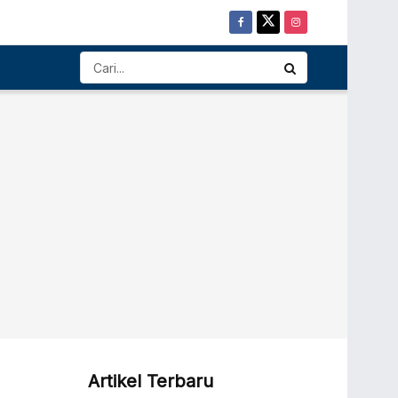
Artikel Terbaru