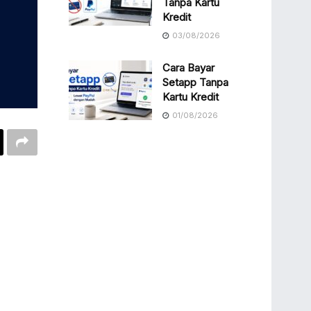
Tanpa Kartu
Kredit
03/08/2026
Cara Bayar
Setapp Tanpa
Kartu Kredit
01/08/2026