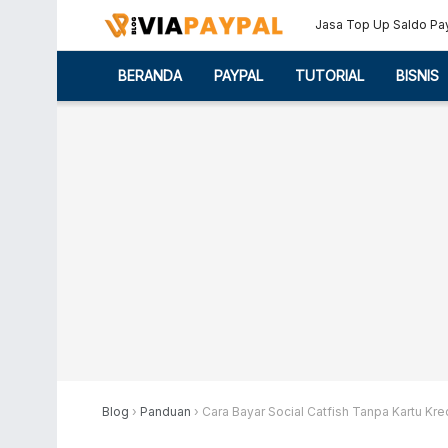
Jasa Top Up Saldo Pa
BERANDA
PAYPAL
TUTORIAL
BISNIS
Blog
›
Panduan
›
Cara Bayar Social Catfish Tanpa Kartu Kre