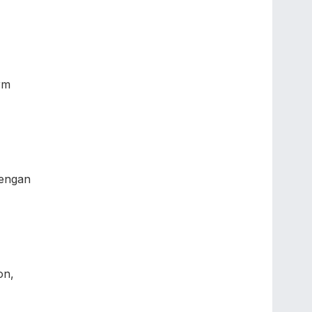
rm
dengan
on,