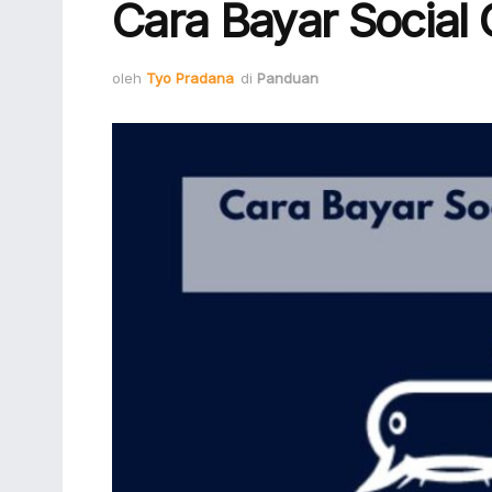
Cara Bayar Social 
oleh
Tyo Pradana
di
Panduan