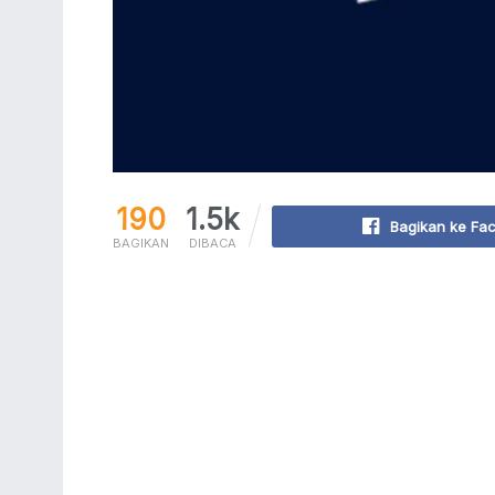
190
1.5k
Bagikan ke Fa
BAGIKAN
DIBACA