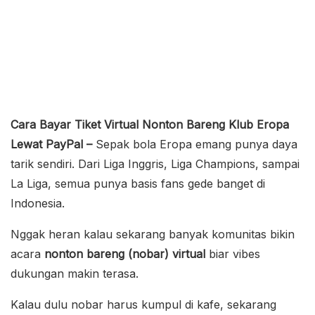
Cara Bayar Tiket Virtual Nonton Bareng Klub Eropa
Lewat PayPal –
Sepak bola Eropa emang punya daya
tarik sendiri. Dari Liga Inggris, Liga Champions, sampai
La Liga, semua punya basis fans gede banget di
Indonesia.
Nggak heran kalau sekarang banyak komunitas bikin
acara
nonton bareng (nobar) virtual
biar vibes
dukungan makin terasa.
Kalau dulu nobar harus kumpul di kafe, sekarang