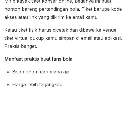
Mirip kayak tiket konser online, bedanya ini buat
nonton bareng pertandingan bola. Tiket berupa kode
akses atau link yang dikirim ke email kamu.
Kalau tiket fisik harus dicetak dan dibawa ke venue,
tiket virtual cukup kamu simpan di email atau aplikasi.
Praktis banget.
Manfaat praktis buat fans bola
Bisa nonton dari mana aja.
Harga lebih terjangkau.