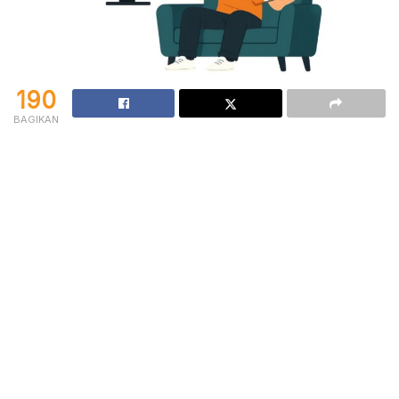
190
BAGIKAN