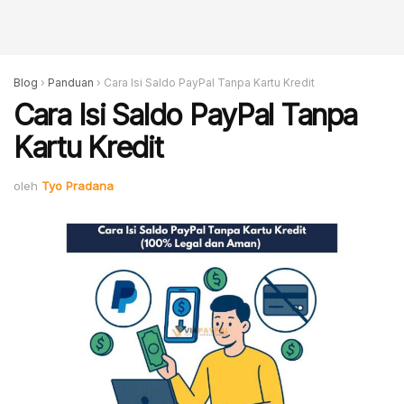
Blog
›
Panduan
›
Cara Isi Saldo PayPal Tanpa Kartu Kredit
Cara Isi Saldo PayPal Tanpa
Kartu Kredit
oleh
Tyo Pradana