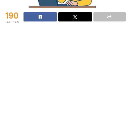
190
BAGIKAN