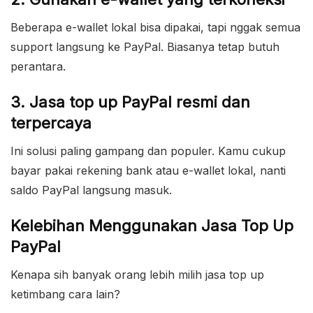
Beberapa e-wallet lokal bisa dipakai, tapi nggak semua
support langsung ke PayPal. Biasanya tetap butuh
perantara.
3. Jasa top up PayPal resmi dan
terpercaya
Ini solusi paling gampang dan populer. Kamu cukup
bayar pakai rekening bank atau e-wallet lokal, nanti
saldo PayPal langsung masuk.
Kelebihan Menggunakan Jasa Top Up
PayPal
Kenapa sih banyak orang lebih milih jasa top up
ketimbang cara lain?