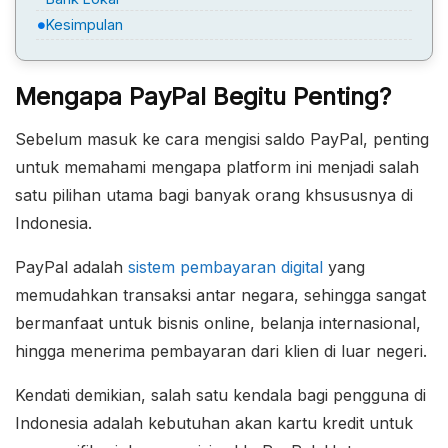
Kesimpulan
Mengapa PayPal Begitu Penting?
Sebelum masuk ke cara mengisi saldo PayPal, penting
untuk memahami mengapa platform ini menjadi salah
satu pilihan utama bagi banyak orang khsususnya di
Indonesia.
PayPal adalah
sistem pembayaran digital
yang
memudahkan transaksi antar negara, sehingga sangat
bermanfaat untuk bisnis online, belanja internasional,
hingga menerima pembayaran dari klien di luar negeri.
Kendati demikian, salah satu kendala bagi pengguna di
Indonesia adalah kebutuhan akan kartu kredit untuk