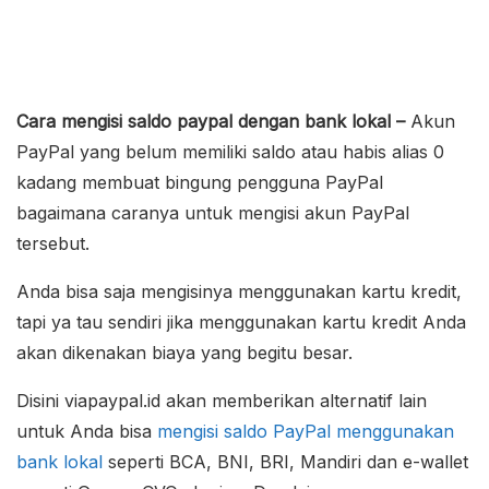
Cara mengisi saldo paypal dengan bank lokal –
Akun
PayPal yang belum memiliki saldo atau habis alias 0
kadang membuat bingung pengguna PayPal
bagaimana caranya untuk mengisi akun PayPal
tersebut.
Anda bisa saja mengisinya menggunakan kartu kredit,
tapi ya tau sendiri jika menggunakan kartu kredit Anda
akan dikenakan biaya yang begitu besar.
Disini viapaypal.id akan memberikan alternatif lain
untuk Anda bisa
mengisi saldo PayPal menggunakan
bank lokal
seperti BCA, BNI, BRI, Mandiri dan e-wallet