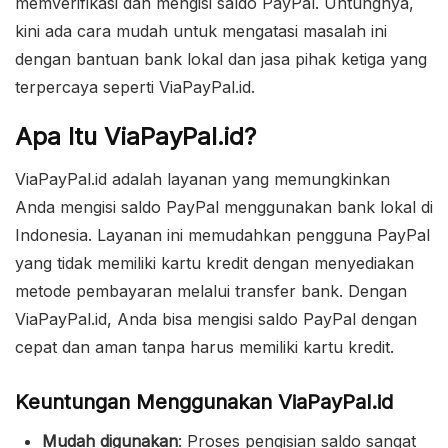
memverifikasi dan mengisi saldo PayPal. Untungnya,
kini ada cara mudah untuk mengatasi masalah ini
dengan bantuan bank lokal dan jasa pihak ketiga yang
terpercaya seperti ViaPayPal.id.
Apa Itu ViaPayPal.id?
ViaPayPal.id adalah layanan yang memungkinkan
Anda mengisi saldo PayPal menggunakan bank lokal di
Indonesia. Layanan ini memudahkan pengguna PayPal
yang tidak memiliki kartu kredit dengan menyediakan
metode pembayaran melalui transfer bank. Dengan
ViaPayPal.id, Anda bisa mengisi saldo PayPal dengan
cepat dan aman tanpa harus memiliki kartu kredit.
Keuntungan Menggunakan ViaPayPal.id
Mudah digunakan
: Proses pengisian saldo sangat