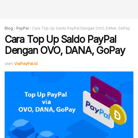
Blog
›
PayPal
›
Cara Top Up Saldo PayPal Dengan OVO, DANA, GoPay
Cara Top Up Saldo PayPal
Dengan OVO, DANA, GoPay
oleh
ViaPayPal.id