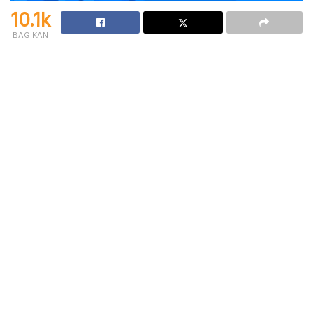
10.1k
BAGIKAN