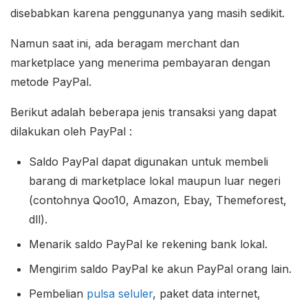
disebabkan karena penggunanya yang masih sedikit.
Namun saat ini, ada beragam merchant dan
marketplace yang menerima pembayaran dengan
metode PayPal.
Berikut adalah beberapa jenis transaksi yang dapat
dilakukan oleh PayPal :
Saldo PayPal dapat digunakan untuk membeli
barang di marketplace lokal maupun luar negeri
(contohnya Qoo10, Amazon, Ebay, Themeforest,
dll).
Menarik saldo PayPal ke rekening bank lokal.
Mengirim saldo PayPal ke akun PayPal orang lain.
Pembelian
pulsa seluler
, paket data internet,