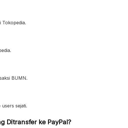
i Tokopedia.
edia.
ansaksi BUMN.
sers sejati.
g Ditransfer ke PayPal?