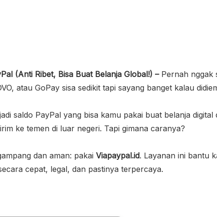
al (Anti Ribet, Bisa Buat Belanja Global!) –
Pernah nggak 
O, atau GoPay sisa sedikit tapi sayang banget kalau didie
di saldo PayPal yang bisa kamu pakai buat belanja digital d
kirim ke temen di luar negeri. Tapi gimana caranya?
r gampang dan aman: pakai
Viapaypal.id
. Layanan ini bantu 
secara cepat, legal, dan pastinya terpercaya.