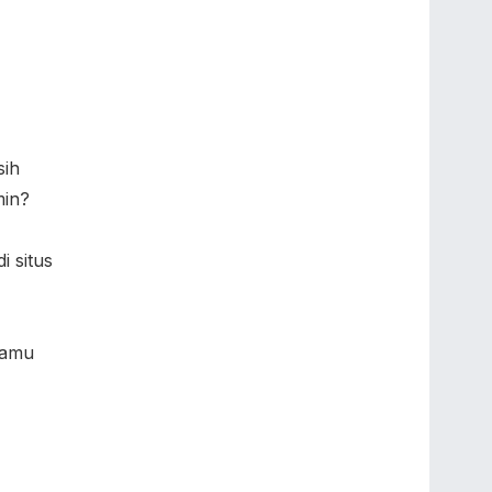
sih
min?
i situs
kamu