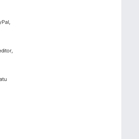
yPal,
ditor,
atu