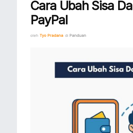
Cara Ubah Sisa Dan
PayPal
oleh
Tyo Pradana
di
Panduan