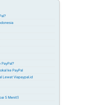
Pal?
ndonesia
e PayPal?
okal ke PayPal
l Lewat Viapaypal.id
ai 5 Menit!)