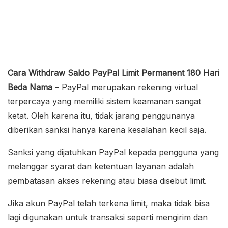
Cara Withdraw Saldo PayPal Limit Permanent 180 Hari
Beda Nama
– PayPal merupakan rekening virtual
terpercaya yang memiliki sistem keamanan sangat
ketat. Oleh karena itu, tidak jarang penggunanya
diberikan sanksi hanya karena kesalahan kecil saja.
Sanksi yang dijatuhkan PayPal kepada pengguna yang
melanggar syarat dan ketentuan layanan adalah
pembatasan akses rekening atau biasa disebut limit.
Jika akun PayPal telah terkena limit, maka tidak bisa
lagi digunakan untuk transaksi seperti mengirim dan