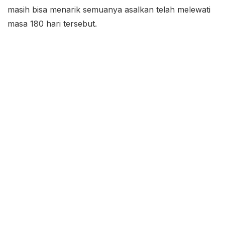
masih bisa menarik semuanya asalkan telah melewati
masa 180 hari tersebut.