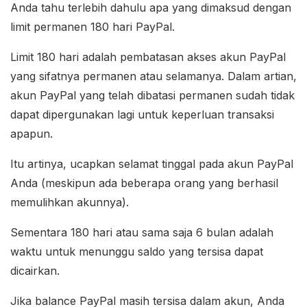
Anda tahu terlebih dahulu apa yang dimaksud dengan
limit permanen 180 hari PayPal.
Limit 180 hari adalah pembatasan akses akun PayPal
yang sifatnya permanen atau selamanya. Dalam artian,
akun PayPal yang telah dibatasi permanen sudah tidak
dapat dipergunakan lagi untuk keperluan transaksi
apapun.
Itu artinya, ucapkan selamat tinggal pada akun PayPal
Anda (meskipun ada beberapa orang yang berhasil
memulihkan akunnya).
Sementara 180 hari atau sama saja 6 bulan adalah
waktu untuk menunggu saldo yang tersisa dapat
dicairkan.
Jika balance PayPal masih tersisa dalam akun, Anda