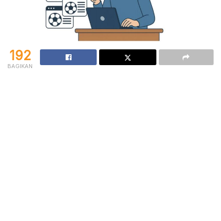
192
BAGIKAN