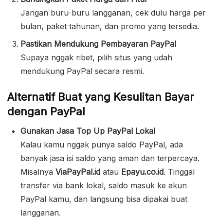
Jangan buru-buru langganan, cek dulu harga per
bulan, paket tahunan, dan promo yang tersedia.
Pastikan Mendukung Pembayaran PayPal
Supaya nggak ribet, pilih situs yang udah
mendukung PayPal secara resmi.
Alternatif Buat yang Kesulitan Bayar
dengan PayPal
Gunakan Jasa Top Up PayPal Lokal
Kalau kamu nggak punya saldo PayPal, ada
banyak jasa isi saldo yang aman dan terpercaya.
Misalnya
ViaPayPal.id
atau
Epayu.co.id
. Tinggal
transfer via bank lokal, saldo masuk ke akun
PayPal kamu, dan langsung bisa dipakai buat
langganan.