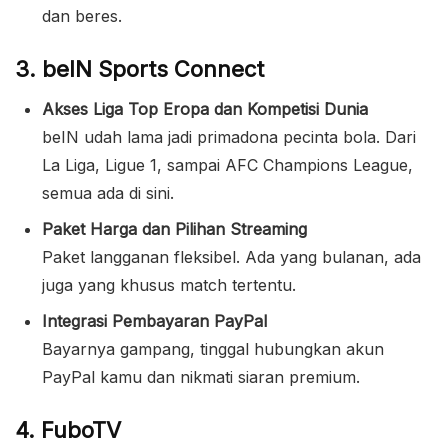
dan beres.
3. beIN Sports Connect
Akses Liga Top Eropa dan Kompetisi Dunia
beIN udah lama jadi primadona pecinta bola. Dari
La Liga, Ligue 1, sampai AFC Champions League,
semua ada di sini.
Paket Harga dan Pilihan Streaming
Paket langganan fleksibel. Ada yang bulanan, ada
juga yang khusus match tertentu.
Integrasi Pembayaran PayPal
Bayarnya gampang, tinggal hubungkan akun
PayPal kamu dan nikmati siaran premium.
4. FuboTV