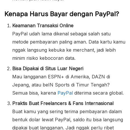
Kenapa Harus Bayar dengan PayPal?
Keamanan Transaksi Online
PayPal udah lama dikenal sebagai salah satu
metode pembayaran paling aman. Data kartu kamu
nggak langsung kebuka ke merchant, jadi lebih
minim risiko kebocoran data.
Bisa Dipakai di Situs Luar Negeri
Mau langganan ESPN+ di Amerika, DAZN di
Jepang, atau beIN Sports di Timur Tengah?
Semua bisa, karena
PayPal
diterima secara global.
Praktis Buat Freelancers & Fans Internasional
Buat kamu yang sering terima pembayaran dalam
bentuk dolar lewat PayPal, saldo itu bisa langsung
dipakai buat langganan. Jadi nggak perlu ribet