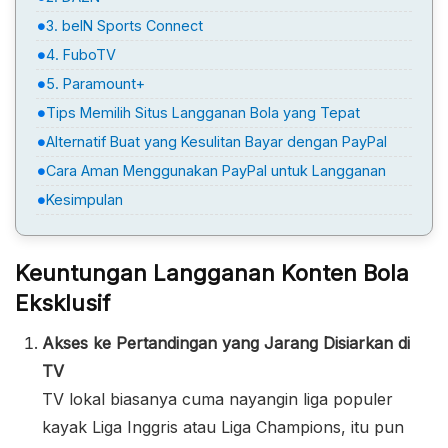
3. beIN Sports Connect
4. FuboTV
5. Paramount+
Tips Memilih Situs Langganan Bola yang Tepat
Alternatif Buat yang Kesulitan Bayar dengan PayPal
Cara Aman Menggunakan PayPal untuk Langganan
Kesimpulan
Keuntungan Langganan Konten Bola
Eksklusif
Akses ke Pertandingan yang Jarang Disiarkan di
TV
TV lokal biasanya cuma nayangin liga populer
kayak Liga Inggris atau Liga Champions, itu pun