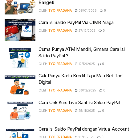
Banget!
OLEH
TYO PRADANA
08/01/2026
0
Cara Isi Saldo PayPal Via CIMB Niaga
OLEH
TYO PRADANA
27/12/2025
0
Cuma Punya ATM Mandiri, Gimana Cara Isi
Saldo PayPal ?
OLEH
TYO PRADANA
12/12/2025
0
Gak Punya Kartu Kredit Tapi Mau Beli Tool
Digital
OLEH
TYO PRADANA
06/12/2025
0
Cara Cek Kurs Live Saat Isi Saldo PayPal
OLEH
TYO PRADANA
25/11/2025
0
Cara Isi Saldo PayPal dengan Virtual Account
OLEH
TYO PRADANA
15/11/2025
0