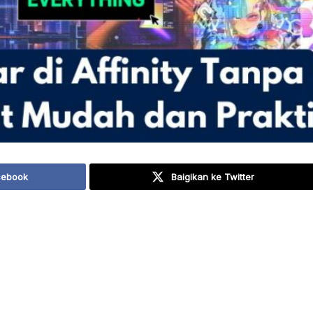
cebook
Baigikan ke Twitter