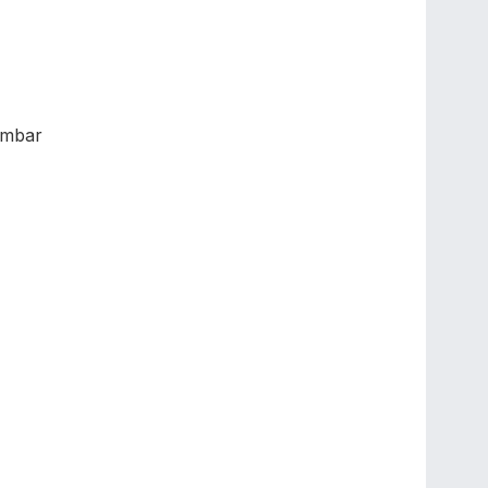
ambar