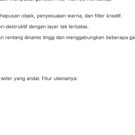
ghapusan objek, penyesuaian warna, dan filter kreatif.
n-destruktif dengan layer tak terbatas.
an rentang dinamis tinggi dan menggabungkan beberapa g
 raster yang andal. Fitur utamanya: