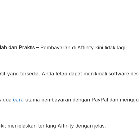
dah dan Praktis –
Pembayaran di Affinity kini tidak lagi
f yang tersedia, Anda tetap dapat menikmati software des
as dua
cara
utama pembayaran dengan PayPal dan mengg
it menjelaskan tentang Affinity dengan jelas.