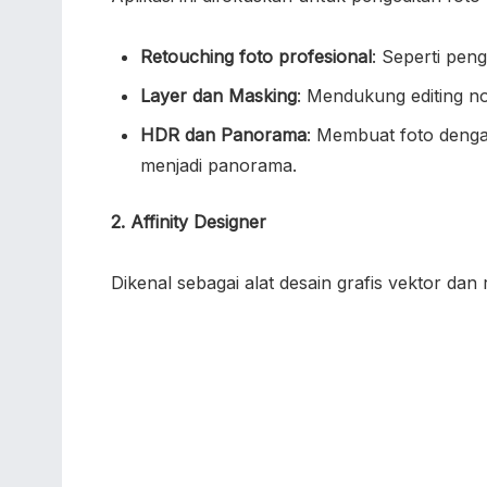
Retouching foto profesional
: Seperti pen
Layer dan Masking
: Mendukung editing no
HDR dan Panorama
: Membuat foto deng
menjadi panorama.
2. Affinity Designer
Dikenal sebagai alat desain grafis vektor dan