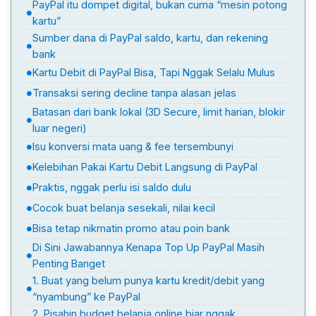
PayPal itu dompet digital, bukan cuma “mesin potong
kartu”
Sumber dana di PayPal saldo, kartu, dan rekening
bank
Kartu Debit di PayPal Bisa, Tapi Nggak Selalu Mulus
Transaksi sering decline tanpa alasan jelas
Batasan dari bank lokal (3D Secure, limit harian, blokir
luar negeri)
Isu konversi mata uang & fee tersembunyi
Kelebihan Pakai Kartu Debit Langsung di PayPal
Praktis, nggak perlu isi saldo dulu
Cocok buat belanja sesekali, nilai kecil
Bisa tetap nikmatin promo atau poin bank
Di Sini Jawabannya Kenapa Top Up PayPal Masih
Penting Banget
1. Buat yang belum punya kartu kredit/debit yang
“nyambung” ke PayPal
2. Pisahin budget belanja online biar nggak