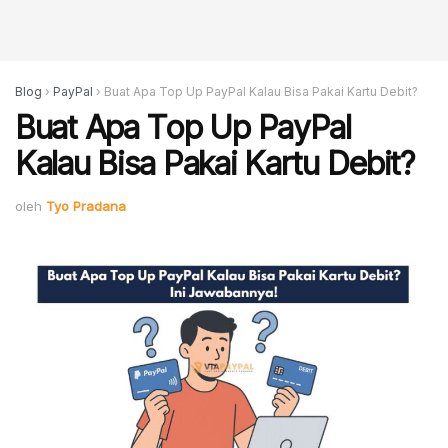
Blog
›
PayPal
›
Buat Apa Top Up PayPal Kalau Bisa Pakai Kartu Debit?
Buat Apa Top Up PayPal
Kalau Bisa Pakai Kartu Debit?
oleh
Tyo Pradana