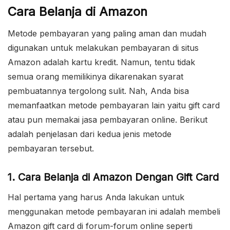
Cara Belanja di Amazon
Metode pembayaran yang paling aman dan mudah
digunakan untuk melakukan pembayaran di situs
Amazon adalah kartu kredit. Namun, tentu tidak
semua orang memilikinya dikarenakan syarat
pembuatannya tergolong sulit. Nah, Anda bisa
memanfaatkan metode pembayaran lain yaitu gift card
atau pun memakai jasa pembayaran online. Berikut
adalah penjelasan dari kedua jenis metode
pembayaran tersebut.
1. Cara Belanja di Amazon Dengan Gift Card
Hal pertama yang harus Anda lakukan untuk
menggunakan metode pembayaran ini adalah membeli
Amazon gift card di forum-forum online seperti