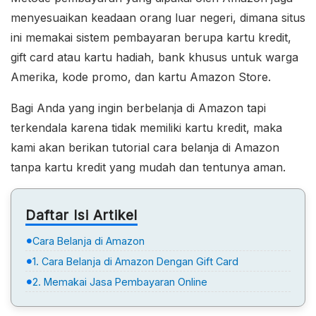
menyesuaikan keadaan orang luar negeri, dimana situs
ini memakai sistem pembayaran berupa kartu kredit,
gift card atau kartu hadiah, bank khusus untuk warga
Amerika, kode promo, dan kartu Amazon Store.
Bagi Anda yang ingin berbelanja di Amazon tapi
terkendala karena tidak memiliki kartu kredit, maka
kami akan berikan tutorial cara belanja di Amazon
tanpa kartu kredit yang mudah dan tentunya aman.
Daftar Isi Artikel
Cara Belanja di Amazon
1. Cara Belanja di Amazon Dengan Gift Card
2. Memakai Jasa Pembayaran Online