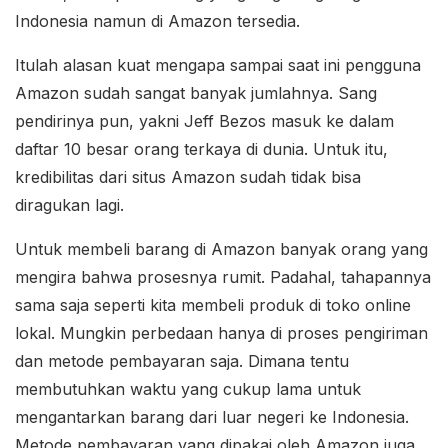
Indonesia namun di Amazon tersedia.
Itulah alasan kuat mengapa sampai saat ini pengguna
Amazon sudah sangat banyak jumlahnya. Sang
pendirinya pun, yakni Jeff Bezos masuk ke dalam
daftar 10 besar orang terkaya di dunia. Untuk itu,
kredibilitas dari situs Amazon sudah tidak bisa
diragukan lagi.
Untuk membeli barang di Amazon banyak orang yang
mengira bahwa prosesnya rumit. Padahal, tahapannya
sama saja seperti kita membeli produk di toko online
lokal. Mungkin perbedaan hanya di proses pengiriman
dan metode pembayaran saja. Dimana tentu
membutuhkan waktu yang cukup lama untuk
mengantarkan barang dari luar negeri ke Indonesia.
Metode pembayaran yang dipakai oleh Amazon juga