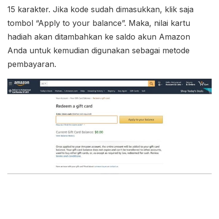
15 karakter. Jika kode sudah dimasukkan, klik saja
tombol “Apply to your balance”. Maka, nilai kartu
hadiah akan ditambahkan ke saldo akun Amazon
Anda untuk kemudian digunakan sebagai metode
pembayaran.