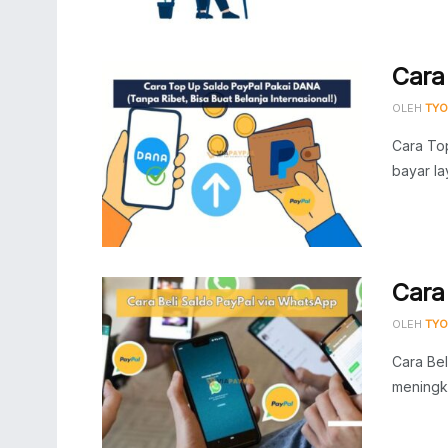
Cara
OLEH
TYO
Cara Top
bayar la
Cara
OLEH
TYO
Cara Bel
meningka