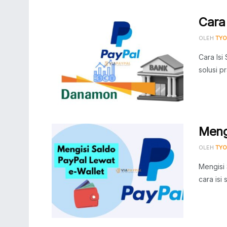
Cara
OLEH
TYO
Cara Is
solusi p
Meng
OLEH
TYO
Mengisi
cara isi 