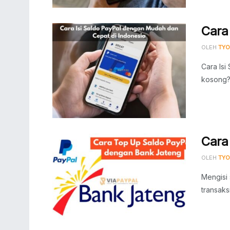
Cara
OLEH
TYO
Cara Isi
kosong? 
Cara
OLEH
TYO
Mengisi
transaks