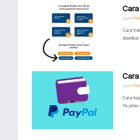
Cara
OLEH
TYO
Cara tra
diartike
Cara
OLEH
TYO
Cara top
Ya jelas