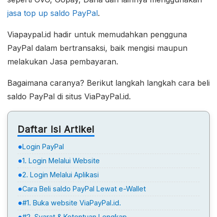
jasa top up saldo PayPal
.
Viapaypal.id hadir untuk memudahkan pengguna
PayPal dalam bertransaksi, baik mengisi maupun
melakukan Jasa pembayaran.
Bagaimana caranya? Berikut langkah langkah cara beli
saldo PayPal di situs ViaPayPal.id.
Daftar Isi Artikel
Login PayPal
1. Login Melalui Website
2. Login Melalui Aplikasi
Cara Beli saldo PayPal Lewat e-Wallet
#1. Buka website ViaPayPal.id.
#2. Syarat & Ketentuan Lengkap