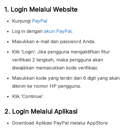
1. Login Melalui Website
Kunjungi
PayPal
Log in dengan
akun PayPal
.
Masukkan e-mail dan password Anda.
Klik ‘Login’. Jika pengguna mengaktifkan fitur
verifikasi 2 langkah, maka pengguna akan
diwajibkan memasukkan kode verifikasi.
Masukkan kode yang terdiri dari 6 digit yang akan
dikirim ke nomor HP pengguna.
Klik ‘Continue’.
2. Login Melalui Aplikasi
Download Aplikasi PayPal melalui AppStore