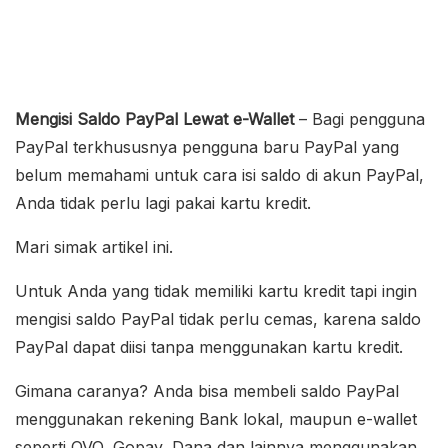
Mengisi Saldo PayPal Lewat e-Wallet
– Bagi pengguna
PayPal terkhususnya pengguna baru PayPal yang
belum memahami untuk cara isi saldo di akun PayPal,
Anda tidak perlu lagi pakai kartu kredit.
Mari simak artikel ini.
Untuk Anda yang tidak memiliki kartu kredit tapi ingin
mengisi saldo PayPal tidak perlu cemas, karena saldo
PayPal dapat diisi tanpa menggunakan kartu kredit.
Gimana caranya? Anda bisa membeli saldo PayPal
menggunakan rekening Bank lokal, maupun e-wallet
seperti OVO, Gopay, Dana dan lainnya menggunakan