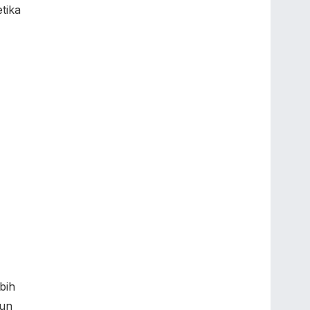
tika
bih
pun