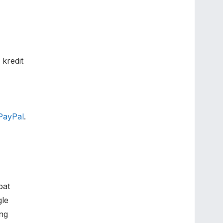
kredit
PayPal
.
pat
gle
ng