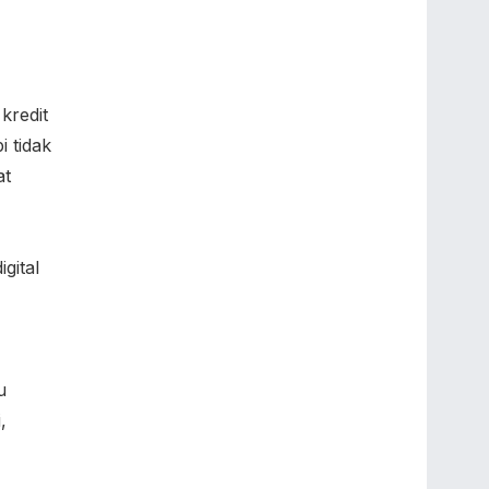
kredit
 tidak
at
gital
u
,