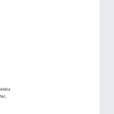
lalui
ter,