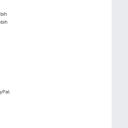
ebih
ebih
yPal.