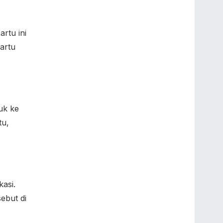
artu ini
artu
uk ke
tu,
kasi.
ebut di