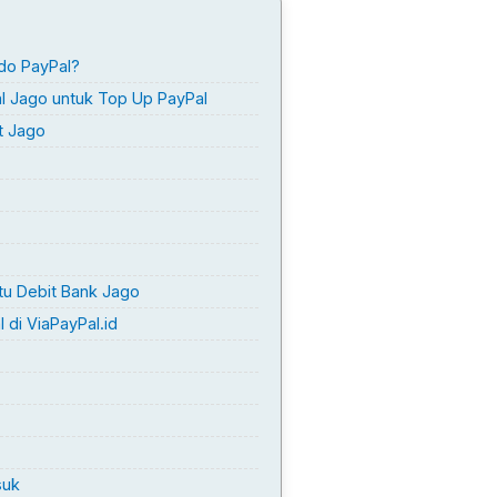
do PayPal?
al Jago untuk Top Up PayPal
t Jago
tu Debit Bank Jago
di ViaPayPal.id
suk