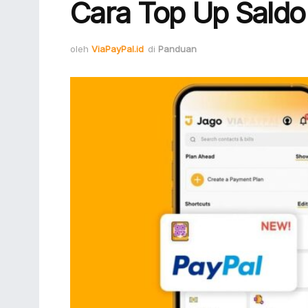
Cara Top Up Saldo
oleh
ViaPayPal.id
di
Panduan