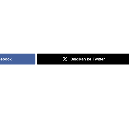
cebook
Baigikan ke Twitter