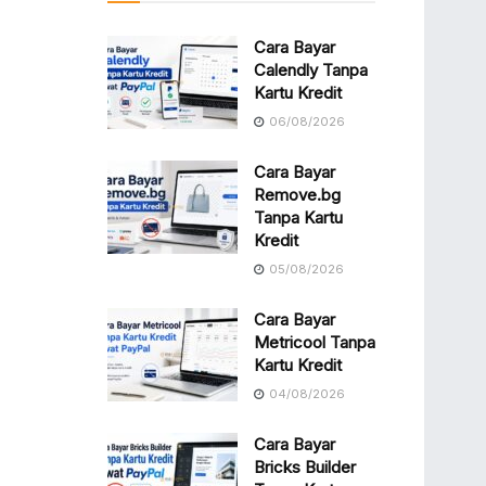
Cara Bayar
Calendly Tanpa
Kartu Kredit
06/08/2026
Cara Bayar
Remove.bg
Tanpa Kartu
Kredit
05/08/2026
Cara Bayar
Metricool Tanpa
Kartu Kredit
04/08/2026
Cara Bayar
Bricks Builder